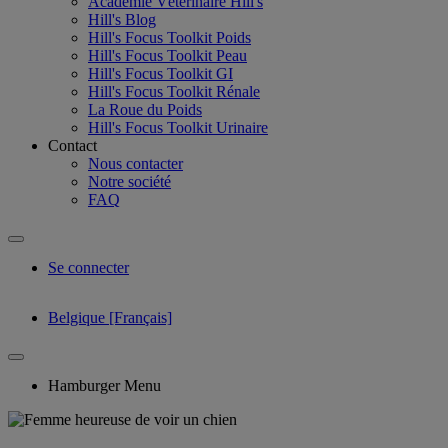
Académie Vétérinaire Hill's
Hill's Blog
Hill's Focus Toolkit Poids
Hill's Focus Toolkit Peau
Hill's Focus Toolkit GI
Hill's Focus Toolkit Rénale
La Roue du Poids
Hill's Focus Toolkit Urinaire
Contact
Nous contacter
Notre société
FAQ
Se connecter
Belgique [Français]
Hamburger Menu