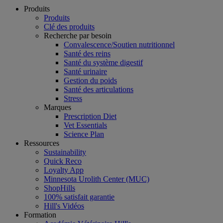
Produits
Produits
Clé des produits
Recherche par besoin
Convalescence/Soutien nutritionnel
Santé des reins
Santé du système digestif
Santé urinaire
Gestion du poids
Santé des articulations
Stress
Marques
Prescription Diet
Vet Essentials
Science Plan
Ressources
Sustainability
Quick Reco
Loyalty App
Minnesota Urolith Center (MUC)
ShopHills
100% satisfait garantie
Hill's Vidéos
Formation