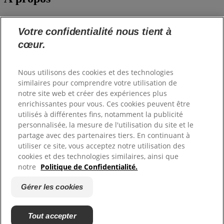
Notre société
Hill's Pet
Votre confidentialité nous tient à
Postes vacants
cœur.
Commander
Nous utilisons des cookies et des technologies
similaires pour comprendre votre utilisation de
Shop Hill's
notre site web et créer des expériences plus
enrichissantes pour vous. Ces cookies peuvent être
utilisés à différentes fins, notamment la publicité
Support
personnalisée, la mesure de l'utilisation du site et le
partage avec des partenaires tiers. En continuant à
Nous contacter
utiliser ce site, vous acceptez notre utilisation des
FAQ
cookies et des technologies similaires, ainsi que
Gérer Votre Profil
100% satisfait garantie
notre
Politique de Confidentialité.
Gérer les cookies
Copyright ©
Hill’s. All rights reserved.
Politique de Confidentialité
Plan du site
Tout accepter
Gérer les cookies