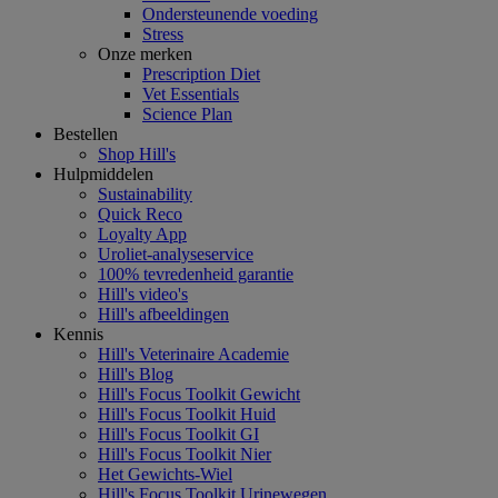
Ondersteunende voeding
Stress
Onze merken
Prescription Diet
Vet Essentials
Science Plan
Bestellen
Shop Hill's
Hulpmiddelen
Sustainability
Quick Reco
Loyalty App
Uroliet-analyseservice
100% tevredenheid garantie
Hill's video's
Hill's afbeeldingen
Kennis
Hill's Veterinaire Academie
Hill's Blog
Hill's Focus Toolkit Gewicht
Hill's Focus Toolkit Huid
Hill's Focus Toolkit GI
Hill's Focus Toolkit Nier
Het Gewichts-Wiel
Hill's Focus Toolkit Urinewegen