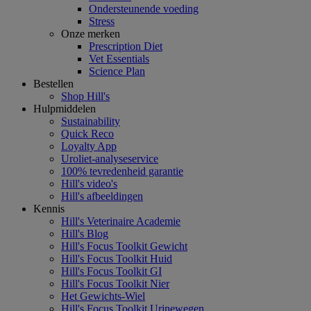
Ondersteunende voeding
Stress
Onze merken
Prescription Diet
Vet Essentials
Science Plan
Bestellen
Shop Hill's
Hulpmiddelen
Sustainability
Quick Reco
Loyalty App
Uroliet-analyseservice
100% tevredenheid garantie
Hill's video's
Hill's afbeeldingen
Kennis
Hill's Veterinaire Academie
Hill's Blog
Hill's Focus Toolkit Gewicht
Hill's Focus Toolkit Huid
Hill's Focus Toolkit GI
Hill's Focus Toolkit Nier
Het Gewichts-Wiel
Hill's Focus Toolkit Urinewegen