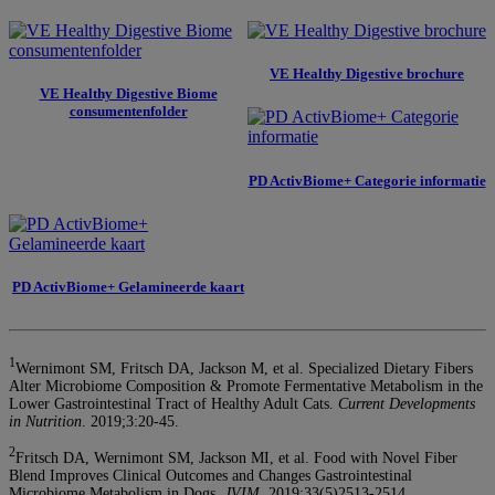
VE Healthy Digestive brochure
VE Healthy Digestive Biome
consumentenfolder
PD ActivBiome+ Categorie informatie
PD ActivBiome+ Gelamineerde kaart
1
Wernimont SM, Fritsch DA, Jackson M, et al. Specialized Dietary Fibers
Alter Microbiome Composition & Promote Fermentative Metabolism in the
Lower Gastrointestinal Tract of Healthy Adult Cats.
Current Developments
in Nutrition
. 2019;3:20-45.
2
Fritsch DA, Wernimont SM, Jackson MI, et al. Food with Novel Fiber
Blend Improves Clinical Outcomes and Changes Gastrointestinal
Microbiome Metabolism in Dogs.
JVIM.
2019;33(5)2513-2514.