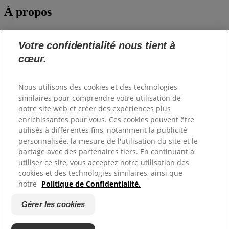
À propos
Notre société
Hill's Pet
Votre confidentialité nous tient à
Postes vacants
cœur.
Commander
Nous utilisons des cookies et des technologies
similaires pour comprendre votre utilisation de
Shop Hill's
notre site web et créer des expériences plus
enrichissantes pour vous. Ces cookies peuvent être
utilisés à différentes fins, notamment la publicité
Support
personnalisée, la mesure de l'utilisation du site et le
partage avec des partenaires tiers. En continuant à
Nous contacter
utiliser ce site, vous acceptez notre utilisation des
FAQ
cookies et des technologies similaires, ainsi que
Gérer Votre Profil
100% satisfait garantie
notre
Politique de Confidentialité.
Gérer les cookies
Copyright ©
Hill’s. All rights reserved.
Politique de Confidentialité
Plan du site